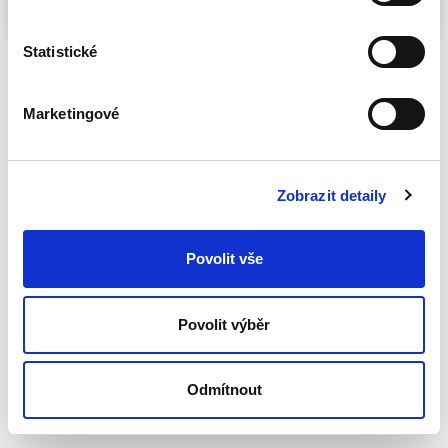
31
Statistické
Marketingové
Provozovatel
PGAC SERVICE MARKETING, s.r.o.
IČO: 26383080
Sídlo: Klimentská 1652/36, Nové Město, 110 00 Praha 1
Zobrazit detaily
Společnost je zapsaná u Městského soudu v Praze pod spisovou
značkou C 238859
Povolit vše
Povolit výběr
Odmítnout