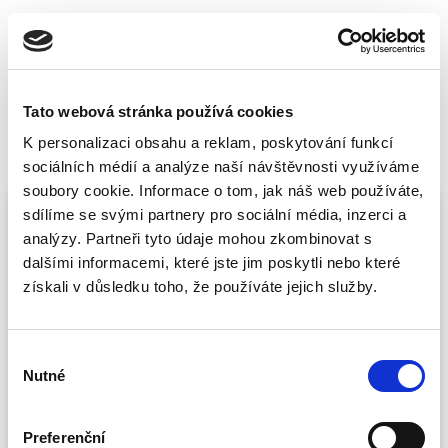
Tato webová stránka používá cookies
K personalizaci obsahu a reklam, poskytování funkcí
Vyberte si kurz
sociálních médií a analýze naší návštěvnosti využíváme
soubory cookie. Informace o tom, jak náš web používáte,
‹
›
srpen 2026
sdílíme se svými partnery pro sociální média, inzerci a
analýzy. Partneři tyto údaje mohou zkombinovat s
po
út
st
čt
pá
so
ne
dalšími informacemi, které jste jim poskytli nebo které
získali v důsledku toho, že používáte jejich služby.
01
02
03
04
05
06
07
08
09
Výběr
10
11
12
13
14
15
16
Nutné
souhlasu
17
18
19
20
21
22
23
24
25
26
27
28
29
30
Preferenční